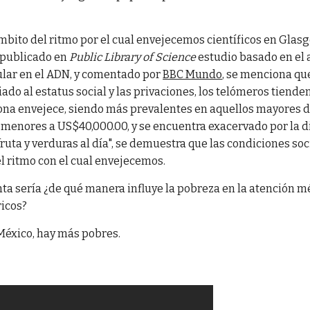
ámbito del ritmo por el cual envejecemos científicos en Glasg
 publicado en
Public Library of Science
estudio basado en el 
lar en el ADN, y comentado por
BBC Mundo
, se menciona qu
ado al estatus social y las privaciones, los telómeros tienden
ona envejece, siendo más prevalentes en aquellos mayores d
 menores a US$40,000.00, y se encuentra exacervado por la d
fruta y verduras al día", se demuestra que las condiciones s
l ritmo con el cual envejecemos.
ta sería ¿de qué manera influye la pobreza en la atención mé
ricos?
 México, hay más pobres.