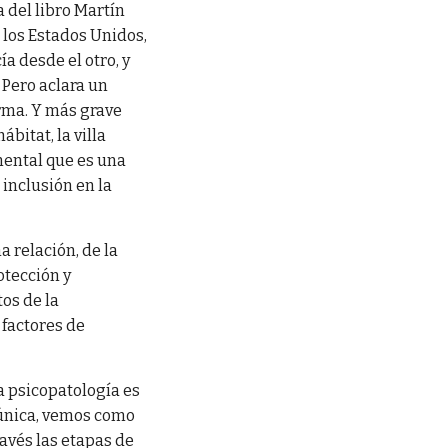
 del libro Martín
 los Estados Unidos,
a desde el otro, y
 Pero aclara un
erma. Y más grave
bitat, la villa
mental que es una
 inclusión en la
 relación, de la
otección y
os de la
 factores de
a psicopatología es
 única, vemos como
ravés las etapas de