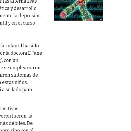
 las alternativas
tica y desarrollo
mente la depresión
til y en el curso
ía infantil ha sido
r la doctora E. Jane
s
", con un
que se emplearon en
sufren síntomas de
 estos niños:
í a su lado para
positivos
eron fueron: la
 más débiles. De
nero sino con el