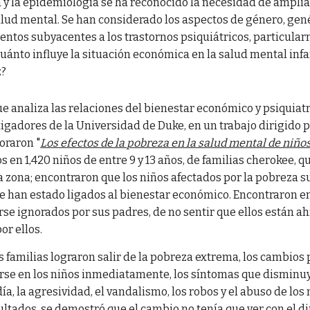
a y la epidemiología se ha reconocido la necesidad de ampliar
alud mental. Se han considerado los aspectos de género, gené
tos subyacentes a los trastornos psiquiátricos, particular
uánto influye la situación económica en la salud mental infan
z?
e analiza las relaciones del bienestar económico y psiquiatr
igadores de la Universidad de Duke, en un trabajo dirigido po
loraron "
Los efectos de la pobreza en la salud mental de niño
s en 1,420 niños de entre 9 y 13 años, de familias cherokee, 
a zona; encontraron que los niños afectados por la pobreza 
 han estado ligados al bienestar económico. Encontraron en
rse ignorados por sus padres, de no sentir que ellos están ah
or ellos.
 familias lograron salir de la pobreza extrema, los cambios 
se en los niños inmediatamente, los síntomas que disminuy
ía, la agresividad, el vandalismo, los robos y el abuso de los
ultados, se demostró que el cambio no tenía que ver con el di