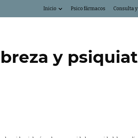
Inicio
Psico fármacos
Consulta y
ip to main content
Skip to navigat
breza y psiquiat