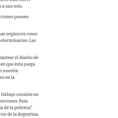
 a uno solo.
iciones poseen
emas orgánicos como
determinantes. Las
lantear el diseño de
o en que ésta juega
n nuestra
os en la
 trabajo consiste en
osiciones. Para
a de la pobreza",
ior de la Argentina,