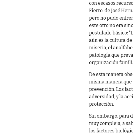
con escasos recurso
Fierro, de José Her
pero no pudo enfrent
este otro no era sin
postulado básico: "
aún es la cultura de
miseria, el analfab
patología que preval
organización famili
De esta manera obse
misma manera que en
prevención. Los fac
adversidad, y la acc
protección.
Sin embargo, para d
muy compleja, a sab
los factores biológ