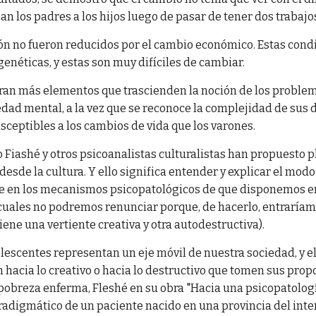
n los padres a los hijos luego de pasar de tener dos trabajos
ón no fueron reducidos por el cambio económico. Estas cond
enéticas, y estas son muy difíciles de cambiar.
oran más elementos que trascienden la noción de los probl
dad mental, a la vez que se reconoce la complejidad de sus 
ceptibles a los cambios de vida que los varones.
 Fiashé y otros psicoanalistas culturalistas han propuesto p
esde la cultura. Y ello significa entender y explicar el mod
e en los mecanismos psicopatológicos de que disponemos e
s cuales no podremos renunciar porque, de hacerlo, entraríam
iene una vertiente creativa y otra autodestructiva).
olescentes representan un eje móvil de nuestra sociedad, y el
n hacia lo creativo o hacia lo destructivo que tomen sus prop
 pobreza enferma, Fleshé en su obra "Hacia una psicopatologí
radigmático de un paciente nacido en una provincia del inter