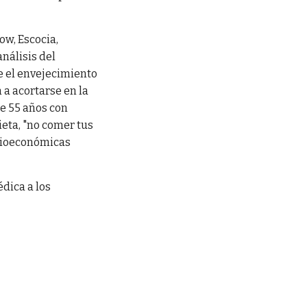
ow, Escocia,
análisis del
e el envejecimiento
 a acortarse en la
e 55 años con
ieta, "no comer tus
ocioeconómicas
dica a los