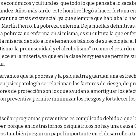
s económicos y culturales, que todo lo que pensaba lo sacaba
nández. Años más tarde, este hombre llegó a hacer fortuna en
ar una crisis existencial, ya que siempre que hablaba lo hací
o Martín Fierro. La pobreza enferma. Deja huellas definitivas.
La pobreza no enferma en sí misma, es su cultura la que enf
 la miseria debido a los elementos básicos de su ecología: el há
etismo, la promiscuidad y el alcoholismo", o como el retardo 
ece en la miseria, ya que en la clase burguesa se permite su
ar.
rvamos que la pobreza y la psiquiatría guardan una estrecha
 psicopatología se relacionan los factores de riesgo, de pr
tores de protección son los que ayudan a amortiguar los efect
ión preventiva permite minimizar los riesgos y fortalecer los
iseñar programas preventivos es complicado debido a que l
er, porque en los trastornos psiquiátricos no hay una causa
icos también juegan un papel importante en el desarrollo a t