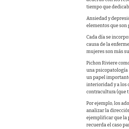
tiempo que dedicaba
Ansiedad y depresi
elementos que son g
Cada día se incorp
causa de la enferme
mujeres son más sus
Pichon Riviere como
una psicopatología d
un papel important
interioridad y a lo
contracultura (que t
Por ejemplo, los ad
analizar la direcció
ejemplificar que la
recuerda el caso pa