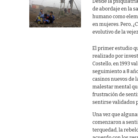
Desde la psiquiatrí
de abordaje en la s
humano como elemen
en mujeres. Pero, ¿C
evolutivo de la veje
El primer estudio qu
realizado por invest
Costello, en 1993 va
seguimiento a 8 año
casinos nuevos de l
malestar mental que
frustración de senti
sentirse validados p
Una vez que algunas
comenzaron a sentir
terquedad, la rebeld
acuerdo con los res