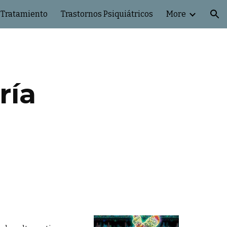
 Tratamiento
Trastornos Psiquiátricos
More
ion
ría