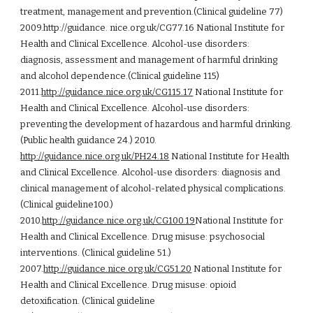
treatment, management and prevention.(Clinical guideline 77)
2009.http://guidance. nice.org.uk/CG77.16 National Institute for
Health and Clinical Excellence. Alcohol-use disorders:
diagnosis, assessment and management of harmful drinking
and alcohol dependence.(Clinical guideline 115)
2011.
http://guidance.nice.org.uk/CG115.17
National Institute for
Health and Clinical Excellence. Alcohol-use disorders:
preventing the development of hazardous and harmful drinking.
(Public health guidance 24.) 2010.
http://guidance.nice.org.uk/PH24.18
National Institute for Health
and Clinical Excellence. Alcohol-use disorders: diagnosis and
clinical management of alcohol-related physical complications.
(Clinical guideline100.)
2010.
http://guidance.nice.org.uk/CG100.19
National Institute for
Health and Clinical Excellence. Drug misuse: psychosocial
interventions. (Clinical guideline 51.)
2007.
http://guidance.nice.org.uk/CG51.20
National Institute for
Health and Clinical Excellence. Drug misuse: opioid
detoxification. (Clinical guideline