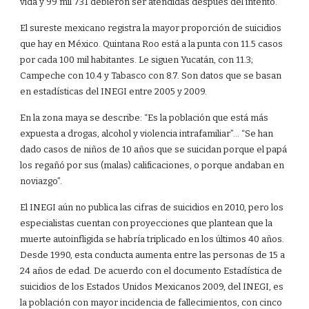
vida y 99 mil 731 debieron ser atendidas después del intento.
El sureste mexicano registra la mayor proporción de suicidios
que hay en México. Quintana Roo está a la punta con 11.5 casos
por cada 100 mil habitantes. Le siguen Yucatán, con 11.3;
Campeche con 10.4 y Tabasco con 8.7. Son datos que se basan
en estadísticas del INEGI entre 2005 y 2009.
En la zona maya se describe: “Es la población que está más
expuesta a drogas, alcohol y violencia intrafamiliar”... “Se han
dado casos de niños de 10 años que se suicidan porque el papá
los regañó por sus (malas) calificaciones, o porque andaban en
noviazgo”.
El INEGI aún no publica las cifras de suicidios en 2010, pero los
especialistas cuentan con proyecciones que plantean que la
muerte autoinfligida se habría triplicado en los últimos 40 años.
Desde 1990, esta conducta aumenta entre las personas de 15 a
24 años de edad. De acuerdo con el documento Estadística de
suicidios de los Estados Unidos Mexicanos 2009, del INEGI, es
la población con mayor incidencia de fallecimientos, con cinco