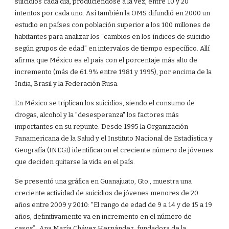
suicidios cada día, produciéndose a la vez, entre 10 y 20
intentos por cada uno. Así también la OMS difundió en 2000 un
estudio en países con población superior a los 100 millones de
habitantes para analizar los “cambios en los índices de suicidio
según grupos de edad” en intervalos de tiempo específico. Allí
afirma que México es el país con el porcentaje más alto de
incremento (más de 61.9% entre 1981 y 1995), por encima de la
India, Brasil y la Federación Rusa.
En México se triplican los suicidios, siendo el consumo de
drogas, alcohol y la "desesperanza" los factores más
importantes en su repunte. Desde 1995 la Organización
Panamericana de la Salud y el Instituto Nacional de Estadística y
Geografía (INEGI) identificaron el creciente número de jóvenes
que deciden quitarse la vida en el país.
Se presentó una gráfica en Guanajuato, Gto., muestra una
creciente actividad de suicidios de jóvenes menores de 20
años entre 2009 y 2010: "El rango de edad de 9 a 14 y de 15 a 19
años, definitivamente va en incremento en el número de
casos”. Ana María Chávez Hernández, fundadora de la