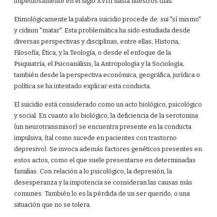
impetuosamente en el siglo XVIII hasta nuestros días.
Etimológicamente la palabra suicidio procede de: sui "sí mismo"
y cidium "matar". Esta problemática ha sido estudiada desde
diversas perspectivas y disciplinas, entre ellas; Historia,
Filosofía, Ética, y la Teología, o desde el enfoque de la
Psiquiatría, el Psicoanálisis, la Antropología y la Sociología;
también desde la perspectiva económica, geográfica, jurídica o
política se ha intentado explicar esta conducta.
El suicidio está considerado como un acto biológico, psicológico
y social. En cuanto a lo biológico, la deficiencia de la serotonina
(un neurotransmisor) se encuentra presente en la conducta
impulsiva, (tal como sucede en pacientes con trastorno
depresivo). Se invoca además factores genéticos presentes en
estos actos, como el que suele presentarse en determinadas
familias. Con relación a lo psicológico, la depresión, la
desesperanza y la impotencia se consideran las causas más
comunes. También lo es la pérdida de un ser querido, o una
situación que no se tolera.