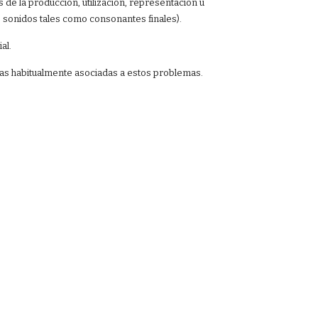
s de la producción, utilización, representación u
de sonidos tales como consonantes finales).
al.
e las habitualmente asociadas a estos problemas.