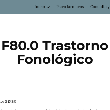
Inicio
Psico fármacos
Consulta y
ip to main content
Skip to navigat
F80.0 Trastorno
Fonológico
ico (315.39)