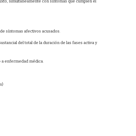
ixto, simultáneamente con síntomas que cumplen el
 de síntomas afectivos acusados.
ancial del total de la duración de las fases activa y
) o a enfermedad médica.
es)