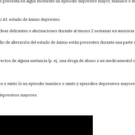
se presenta en algún momento un episodio depresivo mayor, maníaco o m
io A1: estado de ánimo depresivo.
deas delirantes o alucinaciones durante al menos 2 semanas en ausencia
o de alteración del estado de ánimo están presentes durante una parte sust
 directos de alguna sustancia (p. ej., una droga de abuso o un medicamento
níaco o mixto (o un episodio maníaco o mixto y episodios depresivos mayor
s depresivos mayores.