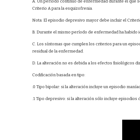
A. Un período continuo de enfermedad durante el que 
Criterio A para la esquizofrenia.
Nota: El episodio depresivo mayor debe incluir el Criter
B. Durante el mismo período de enfermedad ha habido i
C. Los síntomas que cumplen los criterios para un episodi
residual de la enfermedad.
D. La alteración no es debida a los efectos fisiológicos
Codificación basada en tipo:
.0 Tipo bipolar: si la alteración incluye un episodio ma
.1 Tipo depresivo: si la alteración sólo incluye episodio