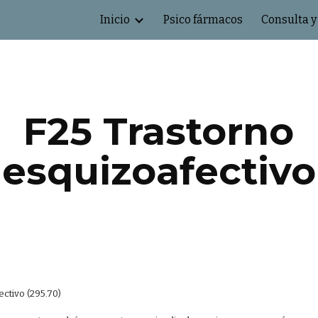
Inicio
Psico fármacos
Consulta y
ip to main content
Skip to navigat
F25 Trastorno
esquizoafectivo
ectivo (295.70)