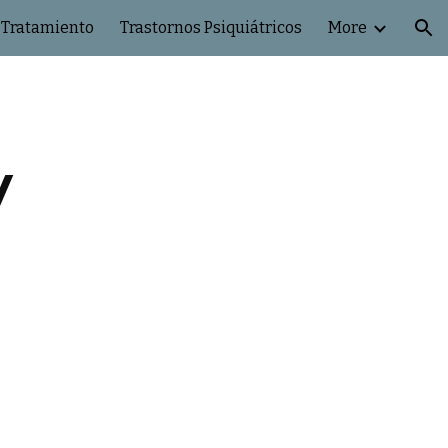
 Tratamiento
Trastornos Psiquiátricos
More
ion
y