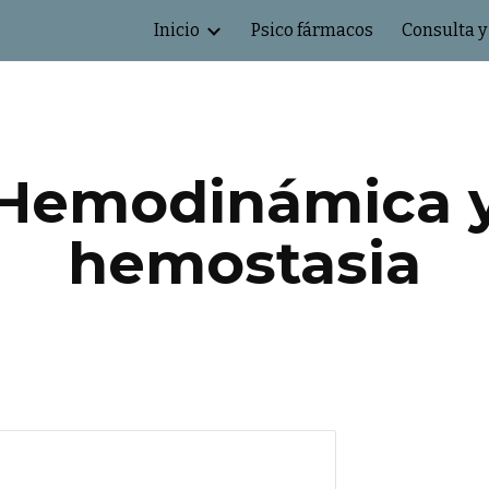
Inicio
Psico fármacos
Consulta y
ip to main content
Skip to navigat
Hemodinámica 
hemostasia